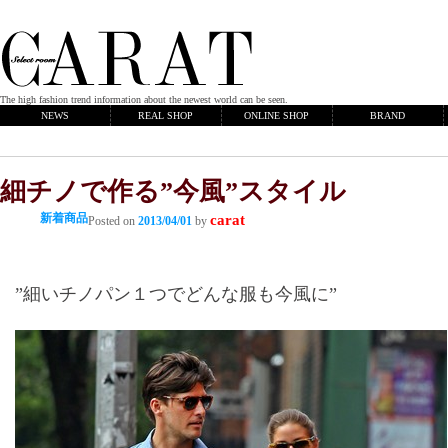
The high fashion trend information about the newest world can be seen.
NEWS
REAL SHOP
ONLINE SHOP
BRAND
細チノで作る”今風”スタイル
新着商品
carat
Posted on
2013/04/01
by
”細いチノパン１つでどんな服も今風に”