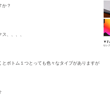
すか？
クス、、、、
▼Fa
セレ
くとボトム１つとっても色々なタイプがありますが
介