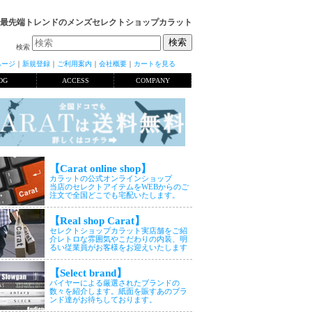
最先端トレンドのメンズセレクトショップカラット
検索
ページ
｜
新規登録
｜
ご利用案内
｜
会社概要
｜
カートを見る
OG
ACCESS
COMPANY
【Carat online shop】
カラットの公式オンラインショップ
当店のセレクトアイテムをWEBからのご
注文で全国どこでも宅配いたします。
【Real shop Carat】
セレクトショップカラット実店舗をご紹
介レトロな雰囲気やこだわりの内装、明
るい従業員がお客様をお迎えいたします
【Select brand】
バイヤーによる厳選されたブランドの
数々を紹介します。紙面を賑すあのブラ
ンド達がお待ちしております。