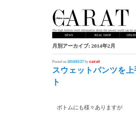
The high fashion trend information about the newest world can be se
NEWS
REAL SHOP
ONLIN
月別アーカイブ:
2014年2月
carat
Posted on
2014/02/27
by
スウェットパンツを上
ト
ボトムにも様々ありますが