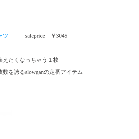
ャツ
saleprice ￥3045
換えたくなっちゃう１枚
枚数を誇るslowganの定番アイテム