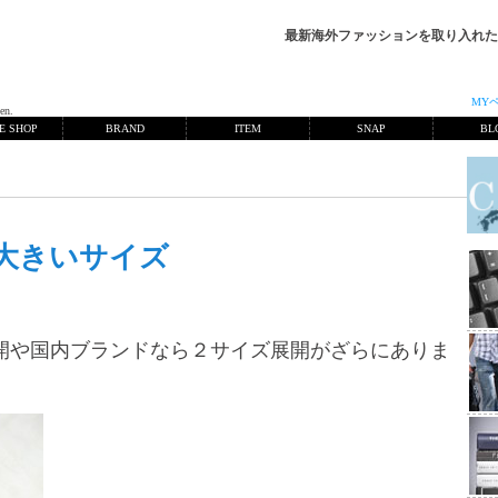
最新海外ファッションを取り入れた
MY
en.
E SHOP
BRAND
ITEM
SNAP
BL
大きいサイズ
開や国内ブランドなら２サイズ展開がざらにありま