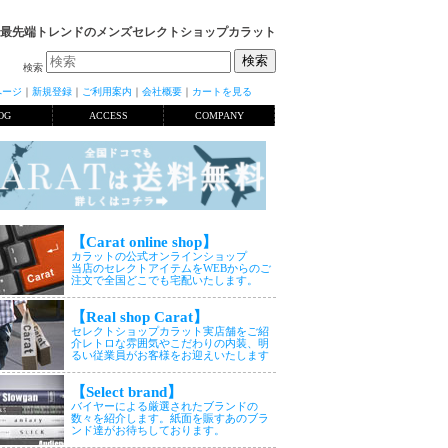
最先端トレンドのメンズセレクトショップカラット
検索
ページ
｜
新規登録
｜
ご利用案内
｜
会社概要
｜
カートを見る
OG
ACCESS
COMPANY
【Carat online shop】
カラットの公式オンラインショップ
当店のセレクトアイテムをWEBからのご
注文で全国どこでも宅配いたします。
【Real shop Carat】
セレクトショップカラット実店舗をご紹
介レトロな雰囲気やこだわりの内装、明
るい従業員がお客様をお迎えいたします
【Select brand】
バイヤーによる厳選されたブランドの
数々を紹介します。紙面を賑すあのブラ
ンド達がお待ちしております。