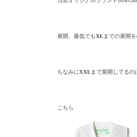
当店オリジナルブランドslowGa
展開、最低でも
XL
までの展開を
ちなみに
XXL
まで展開してるの
こちら