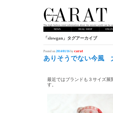
The high fashion trend information about the newest world can be se
NEWS
REAL SHOP
ONLIN
「
slowgan
」タグアーカイブ
carat
Posted on
2014/01/16
by
ありそうでない今風 
最近ではブランドも３サイズ展
す。