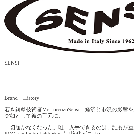
SENSI
Brand History
若き鋳型技術者Mr.LorenzoSensi。経済と市況の
突如として彼の手元に、
一切届かなくなった。唯一入手できるのは、誰もが重
PVC（polyvinyl chlorideポリ塩化ビニル）。