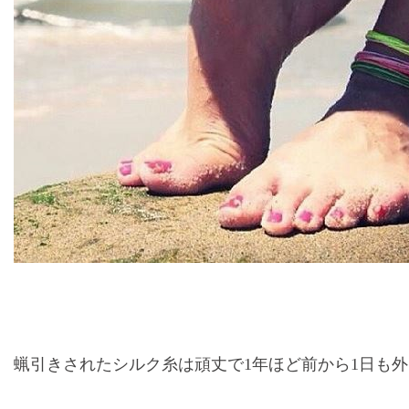
蝋引きされたシルク糸は頑丈で1年ほど前から1日も