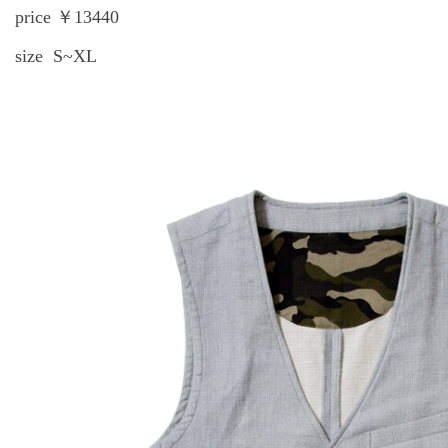
price ￥13440
size S~XL