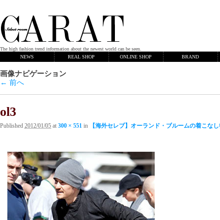
The high fashion trend information about the newest world can be seen.
NEWS
REAL SHOP
ONLINE SHOP
BRAND
画像ナビゲーション
← 前へ
ol3
Published
2012/01/05
at
300 × 551
in
【海外セレブ】オーランド・ブルームの着こなし