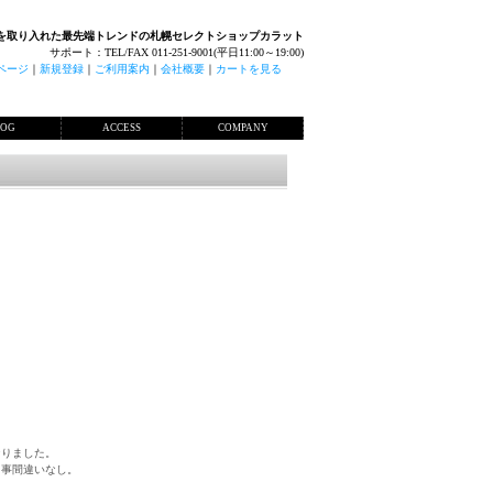
を取り入れた最先端トレンドの札幌セレクトショップカラット
サポート：TEL/FAX 011-251-9001(平日11:00～19:00)
ページ
｜
新規登録
｜
ご利用案内
｜
会社概要
｜
カートを見る
LOG
ACCESS
COMPANY
なりました。
る事間違いなし。