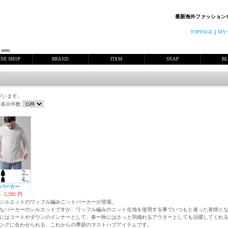
最新海外ファッション
TOPPAGE
｜
MY
 seen.
INE SHOP
BRAND
ITEM
SNAP
B
ー
ざいます。
表示件数
パーカー
：
5,292
円
シルエットのワッフル編みニットパーカーが登場。
なパーカーのシルエットですが、ワッフル編みのニット生地を使用する事でいつもと違った表情と
にはコートやダウンのインナーとして、春〜秋にはさっと羽織れるアウターとしても活躍してくれ
ングに合わせられる、これからの季節のマストハブアイテムです。