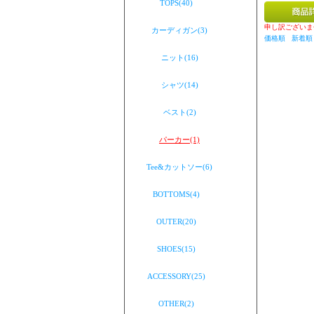
TOPS(40)
申し訳ございま
カーディガン(3)
価格順
新着順
ニット(16)
シャツ(14)
ベスト(2)
パーカー(1)
Tee&カットソー(6)
BOTTOMS(4)
OUTER(20)
SHOES(15)
ACCESSORY(25)
OTHER(2)