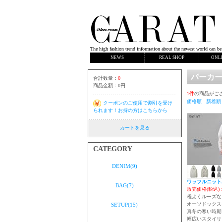
The high fashion trend information about the newest world can be
NEWS
REAL SHOP
ONL
パーカ
合計数量：
0
商品金額：
0円
1件
の商品がご
価格順
新着順
クーポンのご使用で割引を受け
られます！お持の方はこちらから
カートを見る
CATEGORY
DENIM(9)
ワッフルニット
BAG(7)
販売価格(税込)
程よくルーズな
SETUP(15)
オーソドックス
真冬の寒い時期
幅広いスタイリ