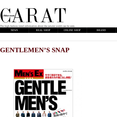
The high fashion trend information about the newest world can be seen.
NEWS
REAL SHOP
ONLINE SHOP
BRAND
GENTLEMEN’S SNAP