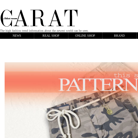
The high fashion trend information about the newest world can be seen.
NEWS
REAL SHOP
ONLINE SHOP
BRAND